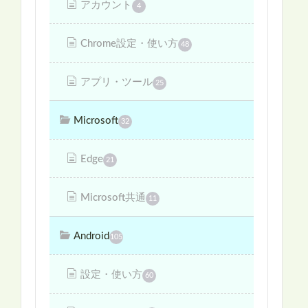
アカウント
4
Chrome設定・使い方
48
アプリ・ツール
25
Microsoft
32
Edge
21
Microsoft共通
11
Android
105
設定・使い方
60