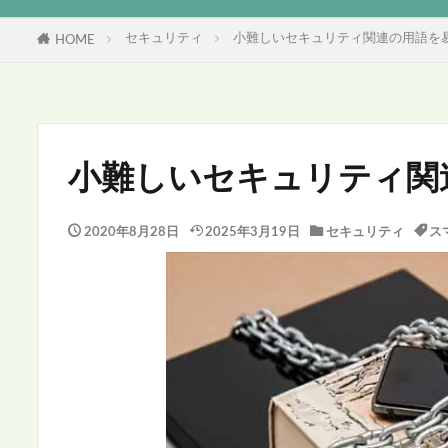
設定・使い方
トラブル・解決
フリーソフト
設定・使い方
トラブル・解決
設定・
トラブ
セキュリティ
小難しいセキュリティ関連の用語を
HOME
小難しいセキュリティ関
2020年8月28日
2025年3月19日
セキュリティ
ス