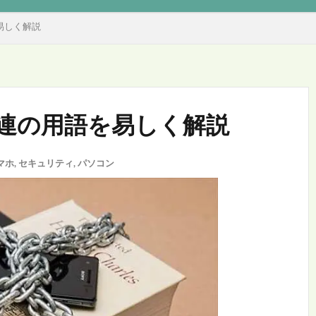
使い方
ル・解決
設定・使い方
Filesアプリ
Gmailアプリ
Googleフォト
Othersアプリ・ツール
アカウント
Chrome設定・使い方
Gmail-pc
Google マップ
Otherアプリ・ツール
Edge
Microsoft共通
易しく解説
連の用語を易しく解説
マホ
,
セキュリティ
,
パソコン