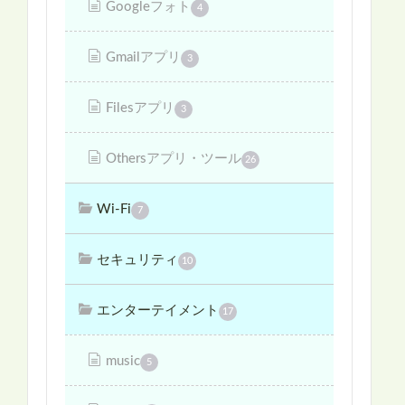
Googleフォト
4
Gmailアプリ
3
Filesアプリ
3
Othersアプリ・ツール
26
Wi-Fi
7
セキュリティ
10
エンターテイメント
17
music
5