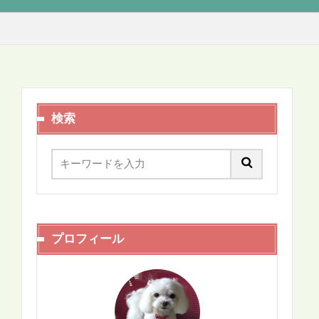
movie
music
テレビ
Amazon
書籍
検索
プロフィール