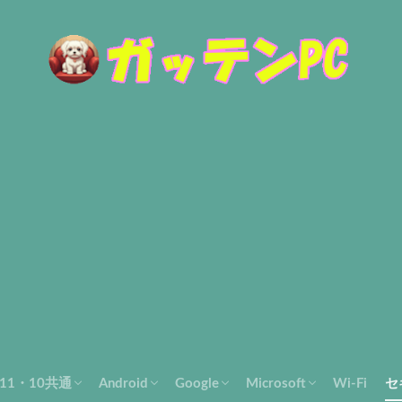
s11・10共通
Android
Google
Microsoft
Wi-Fi
セ