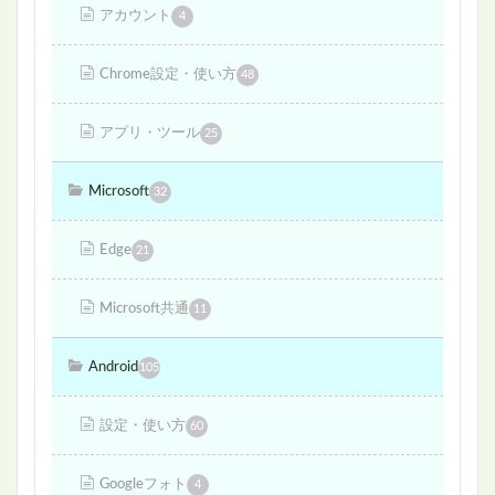
アカウント
4
Chrome設定・使い方
48
アプリ・ツール
25
Microsoft
32
Edge
21
Microsoft共通
11
Android
105
設定・使い方
60
Googleフォト
4