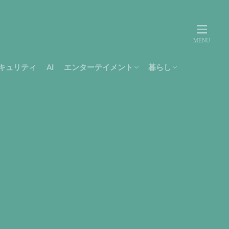
キュリティ
AI
エンターテイメント
暮らし
movie
music
テレビ
Amazon
書籍