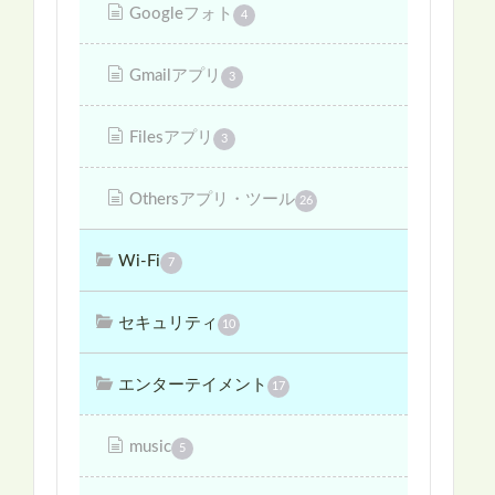
Googleフォト
4
Gmailアプリ
3
Filesアプリ
3
Othersアプリ・ツール
26
Wi-Fi
7
セキュリティ
10
エンターテイメント
17
music
5