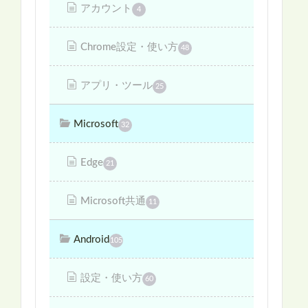
アカウント
4
Chrome設定・使い方
48
アプリ・ツール
25
Microsoft
32
Edge
21
Microsoft共通
11
Android
105
設定・使い方
60