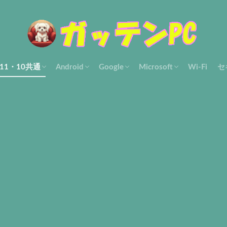
s11・10共通
Android
Google
Microsoft
Wi-Fi
セ
使い方
ル・解決
設定・使い方
Filesアプリ
Gmailアプリ
Googleフォト
Othersアプリ・ツール
アカウント
Chrome設定・使い方
Gmail-pc
Google マップ
Otherアプリ・ツール
Edge
Microsoft共通