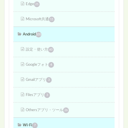
Edge
21
Microsoft共通
11
Android
105
設定・使い方
60
Googleフォト
4
Gmailアプリ
3
Filesアプリ
3
Othersアプリ・ツール
26
Wi-Fi
7