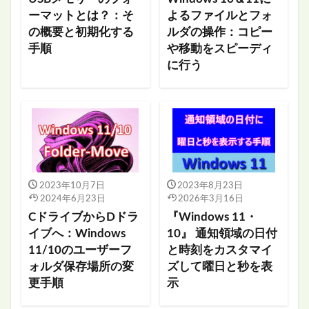
ーマットとは？：そ
よるファイルとフォ
の概要と初期化する
ルダの操作：コピー
手順
や移動をスピーディ
に行う
2023年10月7日
2023年8月23日
2024年6月23日
2026年3月16日
CドライブからDドラ
『Windows 11・
イブへ：Windows
10』 通知領域の日付
11/10のユーザーフ
と時刻をカスタマイ
ォルダ保存場所の変
ズして曜日と秒を表
更手順
示