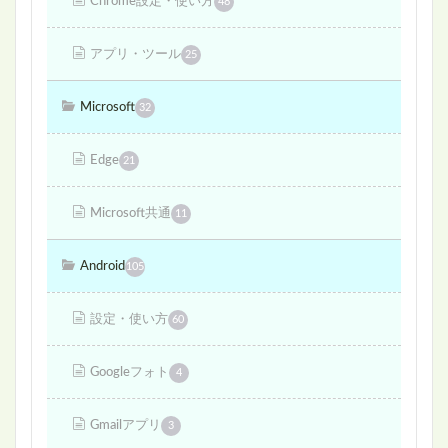
Chrome設定・使い方
48
アプリ・ツール
25
Microsoft
32
Edge
21
Microsoft共通
11
Android
105
設定・使い方
60
Googleフォト
4
Gmailアプリ
3