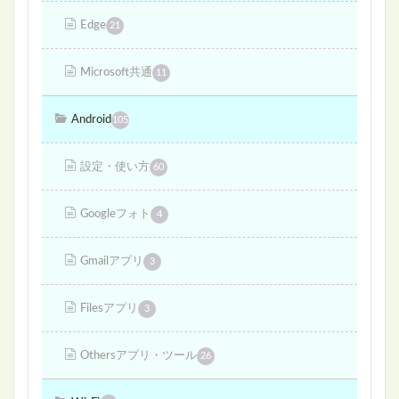
Edge
21
Microsoft共通
11
Android
105
設定・使い方
60
Googleフォト
4
Gmailアプリ
3
Filesアプリ
3
Othersアプリ・ツール
26