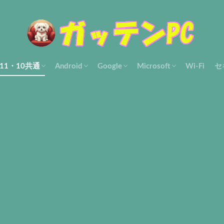
s11・10共通
Android
Google
Microsoft
Wi-Fi
セ
使い方
ル・解決
設定・使い方
Filesアプリ
Gmailアプリ
Googleフォト
Othersアプリ・ツール
アカウント
Chrome設定・使い方
Gmail-pc
Google マップ
Otherアプリ・ツール
Edge
Microsoft共通