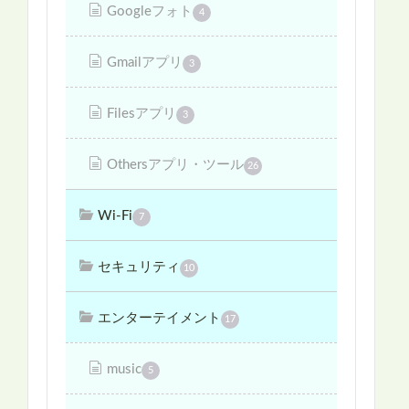
Googleフォト
4
Gmailアプリ
3
Filesアプリ
3
Othersアプリ・ツール
26
Wi-Fi
7
セキュリティ
10
エンターテイメント
17
music
5