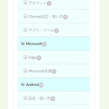
アカウント
4
Chrome設定・使い方
48
アプリ・ツール
25
Microsoft
32
Edge
21
Microsoft共通
11
Android
105
設定・使い方
60