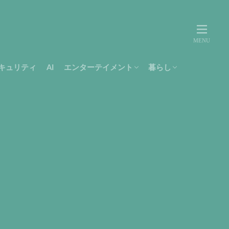
キュリティ
AI
エンターテイメント
暮らし
movie
music
テレビ
Amazon
書籍