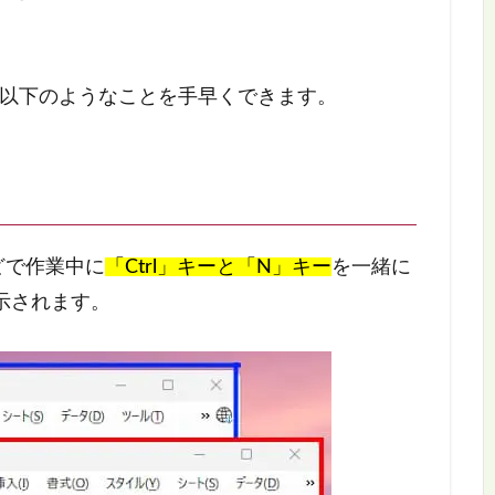
以下のようなことを手早くできます。
どで作業中に
「Ctrl」キーと「N」キー
を一緒に
示されます。