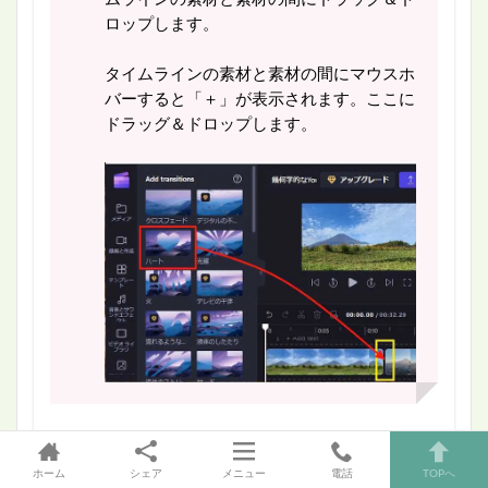
ロップします。
タイムラインの素材と素材の間にマウスホ
バーすると「＋」が表示されます。ここに
ドラッグ＆ドロップします。
ホーム
シェア
メニュー
電話
TOPへ
なお、「
」マークが付されている素材は有料とな