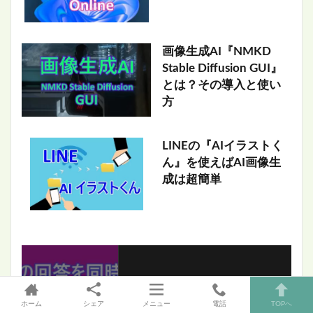
画像生成AI『NMKD
Stable Diffusion GUI』
とは？その導入と使い
方
LINEの『AIイラストく
ん』を使えばAI画像生
成は超簡単
最新情報をチェックしよう！
ホーム
シェア
メニュー
電話
TOPへ