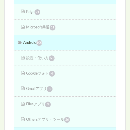
Edge
21
Microsoft共通
11
Android
105
設定・使い方
60
Googleフォト
4
Gmailアプリ
3
Filesアプリ
3
Othersアプリ・ツール
26