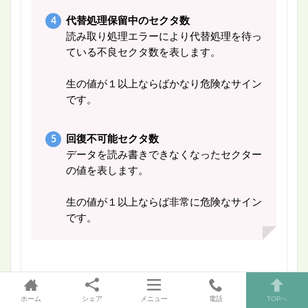
代替処理保留中のセクタ数
読み取り処理エラーにより代替処理を待っ
ている不良セクタ数を表します。
生の値が１以上ならばかなり危険なサイン
です。
回復不可能セクタ数
データを読み書きできなくなったセクター
の値を表します。
生の値が１以上ならば非常に危険なサイン
です。
「S.M.A.R.T.」は、ストレージが「壊れる前兆」を知
ホーム
シェア
メニュー
電話
TOPへ
るための仕組みとして非常に有用性があります。し