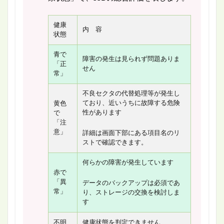
健康
内 容
状態
青で
障害の発生は見られず問題ありま
「正
せん
常」
不良セクタの代替処理等が発生し
ており、近いうちに故障する危険
黄色
性があります
で
「注
意」
詳細は画面下部にある項目名のリ
ストで確認できます。
何らかの障害が発生しています
赤で
「異
データのバックアップは必須であ
常」
り、ストレージの交換を検討しま
す
不明
健康状態を判定できません