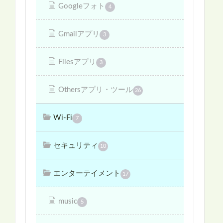
Googleフォト
4
Gmailアプリ
3
Filesアプリ
3
Othersアプリ・ツール
26
Wi-Fi
7
セキュリティ
10
エンターテイメント
17
music
5