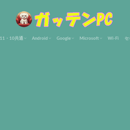
s11・10共通
Android
Google
Microsoft
Wi-Fi
セ
使い方
ル・解決
設定・使い方
Filesアプリ
Gmailアプリ
Googleフォト
Othersアプリ・ツール
アカウント
Chrome設定・使い方
Gmail-pc
Google マップ
Otherアプリ・ツール
Edge
Microsoft共通