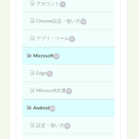
アカウント
4
Chrome設定・使い方
48
アプリ・ツール
25
Microsoft
32
Edge
21
Microsoft共通
11
Android
105
設定・使い方
60