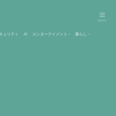
キュリティ
AI
エンターテイメント
暮らし
movie
music
テレビ
Amazon
書籍