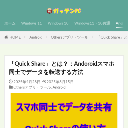
ホーム
Windows 11
Windows 10
Windows11・10共通
Androi
HOME
Android
Othersアプリ・ツール
「Quick Shar
「Quick Share」とは？：Andoroidスマホ
同士でデータを転送する方法
2025年4月28日
2025年8月15日
Othersアプリ・ツール
,
Android