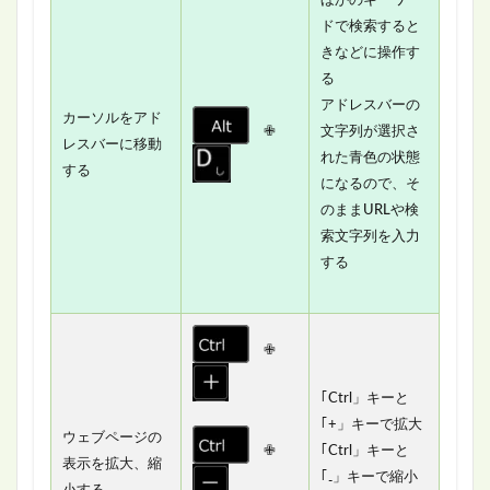
ドで検索すると
きなどに操作す
る
アドレスバーの
カーソルをアド
✙
文字列が選択さ
レスバーに移動
れた青色の状態
する
になるので、そ
のままURLや検
索文字列を入力
する
✙
｢Ctrl」キーと
｢+」キーで拡大
ウェブページの
✙
｢Ctrl」キーと
表示を拡大、縮
｢₋」キーで縮小
小する