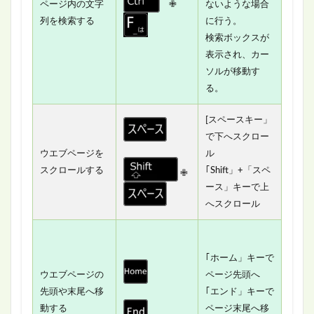
ページ内の文字
✙
ないような場合
列を検索する
に行う。
検索ボックスが
表示され、カー
ソルが移動す
る。
[スペースキー」
で下へスクロー
ウエブページを
ル
スクロールする
｢Shift」+「スペ
✙
ース」キーで上
へスクロール
｢ホーム」キーで
ウエブページの
ページ先頭へ
先頭や末尾へ移
｢エンド」キーで
動する
ページ末尾へ移