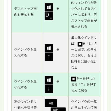
のウィンドウが最
デスクトップ画
✙
小化されてタスク
面を表示する
バーに収まり、デ
スクトップ画面が
表示される
最大化ウインドウ
は、
✙「↓」キ
ウインドウを最
✙
ー１回で元のサイ
大化する
ズに戻り、もう１
回押せば最小化と
なる
キーを押した
ウインドウを最
✙
まま「↑」を押す
小化する
と元に戻る
別のウインドウ
ウインドウの一覧
へ表示を切り替
がサムネイルで表