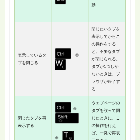
動
閉じたいタブを
表示してからこ
の操作をする
と、不要なタブ
表示しているタ
✙
が閉じられる。
ブを閉じる
タブが1つしか
ないときは、ブ
ラウザが終了す
る
ウエブページの
✙
タブを誤って閉
閉じたタブを再
じたときに、こ
表示する
の操作を行え
ば、一発で再表
✙