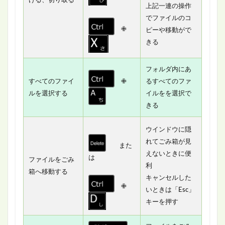
上記一連の操作
でファイルのコ
✙
ピーや移動がで
きる
フォルダ内にあ
すべてのファイ
✙
るすべてのファ
ルを選択する
イルをを選択で
きる
ウインドウに隠
れてごみ箱が見
また
えないときに便
は
ファイルをごみ
利
箱へ移動する
キャンセルした
✙
いときは「Esc」
キーを押す