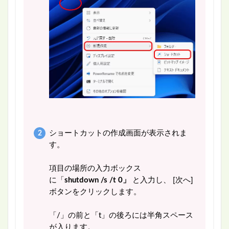
ショートカットの作成画面が表示されま
す。
項目の場所の入力ボックス
に
「
shutdo
wn
/s /t 0
」
と入力し、
[次へ]
ボタン
をクリックします。
「/」の前と「t」の後ろには半角スペース
が入ります。