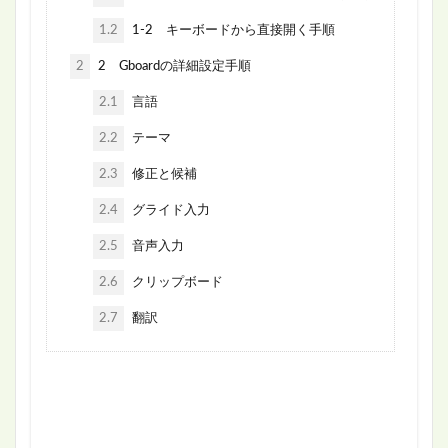
1.2
1-2 キーボードから直接開く手順
2
2 Gboardの詳細設定手順
2.1
言語
2.2
テーマ
2.3
修正と候補
2.4
グライド入力
2.5
音声入力
2.6
クリップボード
2.7
翻訳