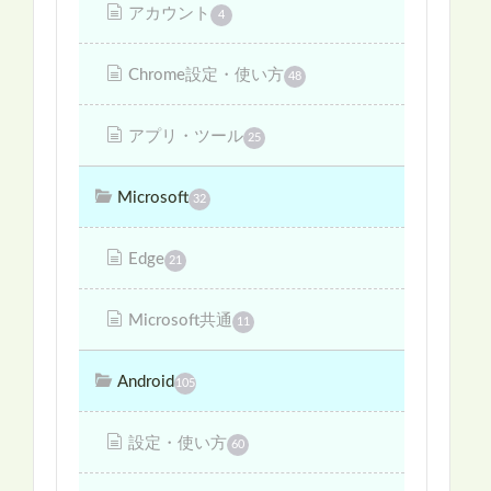
アカウント
4
Chrome設定・使い方
48
アプリ・ツール
25
Microsoft
32
Edge
21
Microsoft共通
11
Android
105
設定・使い方
60