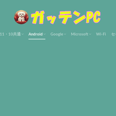
s11・10共通
Android
Google
Microsoft
Wi-Fi
セ
使い方
ル・解決
設定・使い方
Filesアプリ
Gmailアプリ
Googleフォト
Othersアプリ・ツール
アカウント
Chrome設定・使い方
Gmail-pc
Google マップ
Otherアプリ・ツール
Edge
Microsoft共通