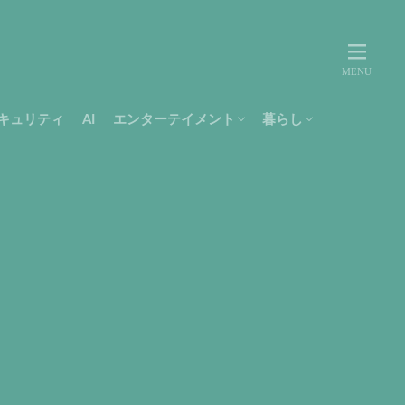
キュリティ
AI
エンターテイメント
暮らし
movie
music
テレビ
Amazon
書籍