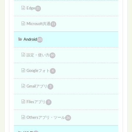
Edge
21
Microsoft共通
11
Android
105
設定・使い方
60
Googleフォト
4
Gmailアプリ
3
Filesアプリ
3
Othersアプリ・ツール
26