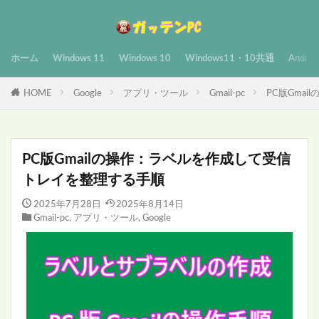
ホーム
Windows 11
Windows 10
Windows11・10共通
Androi
HOME
Google
アプリ・ツール
Gmail-pc
PC版Gma
PC版Gmailの操作：ラベルを作成して受信
トレイを整理する手順
2025年7月28日
2025年8月14日
Gmail-pc
,
アプリ・ツール
,
Google