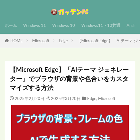
ホーム
Windows 11
Windows 10
Windows11・10共通
Androi
HOME
Microsoft
Edge
【Microsoft Edge】「A
【Microsoft Edge】「AIテーマ ジェネレー
ター」でブラウザの背景や色合いをカスタ
マイズする方法
2025年2月20日
2025年3月20日
Edge
,
Microsoft