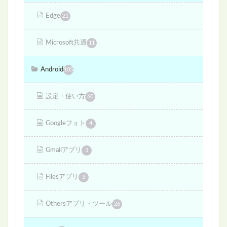
Edge
21
Microsoft共通
11
Android
105
設定・使い方
60
Googleフォト
4
Gmailアプリ
3
Filesアプリ
3
Othersアプリ・ツール
26