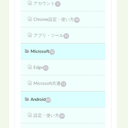
アカウント
4
Chrome設定・使い方
48
アプリ・ツール
25
Microsoft
32
Edge
21
Microsoft共通
11
Android
105
設定・使い方
60