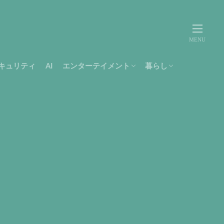
キュリティ
AI
エンターテイメント
暮らし
movie
music
テレビ
Amazon
書籍