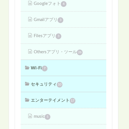
Googleフォト
4
Gmailアプリ
3
Filesアプリ
3
Othersアプリ・ツール
26
Wi-Fi
7
セキュリティ
10
エンターテイメント
17
music
5