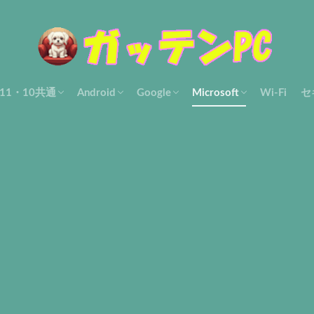
s11・10共通
Android
Google
Microsoft
Wi-Fi
セ
使い方
ル・解決
設定・使い方
Filesアプリ
Gmailアプリ
Googleフォト
Othersアプリ・ツール
アカウント
Chrome設定・使い方
Gmail-pc
Google マップ
Otherアプリ・ツール
Edge
Microsoft共通