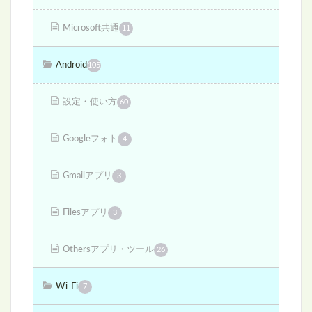
Microsoft共通
11
Android
105
設定・使い方
60
Googleフォト
4
Gmailアプリ
3
Filesアプリ
3
Othersアプリ・ツール
26
Wi-Fi
7