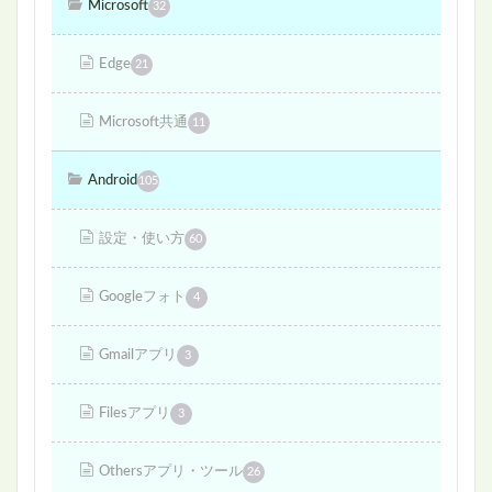
Microsoft
32
Edge
21
Microsoft共通
11
Android
105
設定・使い方
60
Googleフォト
4
Gmailアプリ
3
Filesアプリ
3
Othersアプリ・ツール
26